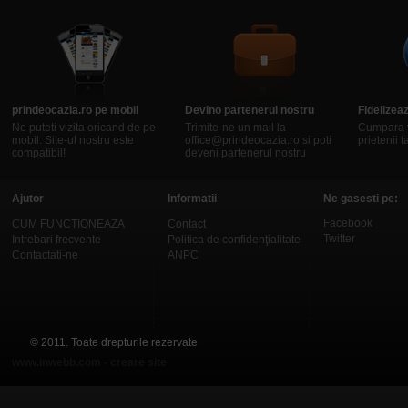
prindeocazia.ro pe mobil
Devino partenerul nostru
Fidelizeaz
Ne puteti vizita oricand de pe
Trimite-ne un mail la
Cumpara 
mobil. Site-ul nostru este
office@prindeocazia.ro si poti
prietenii ta
compatibil!
deveni partenerul nostru
Ajutor
Informatii
Ne gasesti pe:
Facebook
CUM FUNCTIONEAZA
Contact
Twitter
Intrebari frecvente
Politica de confidenţialitate
Contactati-ne
ANPC
© 2011. Toate drepturile rezervate
www.inwebb.com - creare site