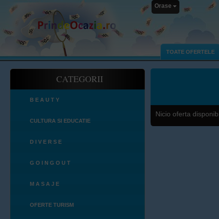
Orase
TOATE OFERTELE
CATEGORII
B E A U T Y
Nicio oferta disponibi
CULTURA SI EDUCATIE
D I V E R S E
G O I N G O U T
M A S A J E
OFERTE TURISM